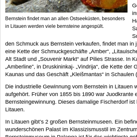
Gö
i
Bernstein findet man an allen Ostseeküsten, besonders
Ha
in Litauen werden viele bernsteine angespült.
S
S
den Schmuck aus Bernstein verkaufen, findet man in je
eine Kette der Schmuckgeschäfte „Amber“, „Litauische
Alt Stadt und „Souvenir Markt“ auf Pilies Strasse. In
„Amberline”, in Druskininkaj- „Vindrija“, die Kette de
Kaunas und das Geschäft „Kleišmantas“ in Schaulen (Š
Die industrielle Gewinnung vom Bernstein in Litauen
aufgehört. Früher von 1855 bis 1890 war Juodkrante 
Bernsteingewinnung. Dieses damalige Fischerdorf ist 
Litauen.
In Litauen gibt’s 2 großen Bernsteinmuseen. Ein befin
wunderschönen Palast im Klassizismusstil im Zentru