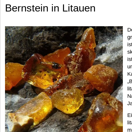
Bernstein in Litauen
De
g
is
s
i
u
K
„B
li
N
J
Ei
li
m