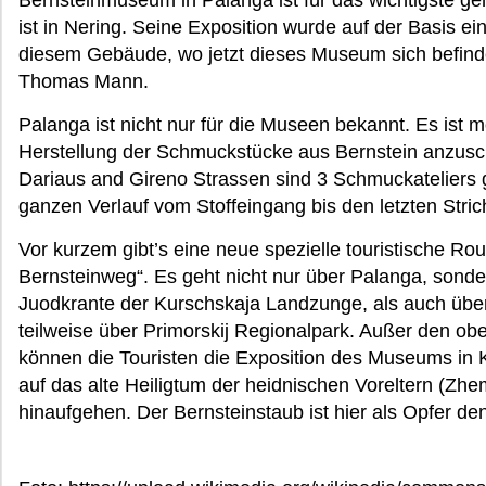
Bernsteinmuseum in Palanga ist für das wichtigste g
ist in Nering. Seine Exposition wurde auf der Basis e
diesem Gebäude, wo jetzt dieses Museum sich befinde
Thomas Mann.
Palanga ist nicht nur für die Museen bekannt. Es ist m
Herstellung der Schmuckstücke aus Bernstein anzuscha
Dariaus and Gireno Strassen sind 3 Schmuckateliers 
ganzen Verlauf vom Stoffeingang bis den letzten Stri
Vor kurzem gibt’s eine neue spezielle touristische Rout
Bernsteinweg“. Es geht nicht nur über Palanga, sond
Juodkrante der Kurschskaja Landzunge, als auch über
teilweise über Primorskij Regionalpark. Außer den o
können die Touristen die Exposition des Museums in 
auf das alte Heiligtum der heidnischen Voreltern (Zhe
hinaufgehen. Der Bernsteinstaub ist hier als Opfer de