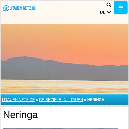
DE
LITAUEN-NETZ.DE
»
REISEZIELE IN LITAUEN
»
NERINGA
Neringa