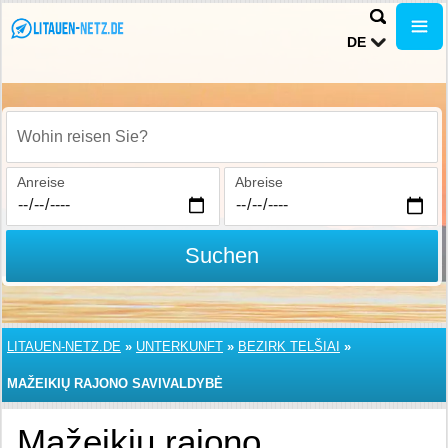
DE
Wohin reisen Sie?
Anreise
Abreise
Suchen
LITAUEN-NETZ.DE
»
UNTERKUNFT
»
BEZIRK TELŠIAI
»
MAŽEIKIŲ RAJONO SAVIVALDYBĖ
Mažeikių rajono